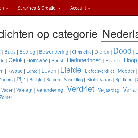
ten
Surprises & Creatief
Account
ichten op categorie
Dood
t
Baby
Bedrog
Bewondering
Dieren
|
|
|
|
Christelijk
|
|
|
Geluk
Herinneringen
Hoop
Heimwee
te
|
|
|
Herfst
|
|
Historie
|
Liefde
Leven
en
Kwaad
Moeder
|
|
Lente
|
|
|
Liefdesverdriet
|
Pijn
Sinterklaas
Ouders
|
|
Religie
|
Samen
|
Scheiding
|
|
Spiritueel
|
Verdriet
Verla
Verandering
|
Vader
|
Valentijn
|
|
|
Verjaardag
|
Zomer