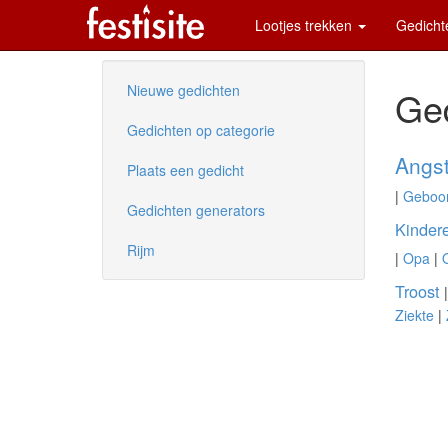
Lootjes trekken
Gedich
Nieuwe gedichten
Ged
Gedichten op categorie
Angs
Plaats een gedicht
|
Geboor
Gedichten generators
Kinder
Rijm
|
Opa
|
Troost
Ziekte
|