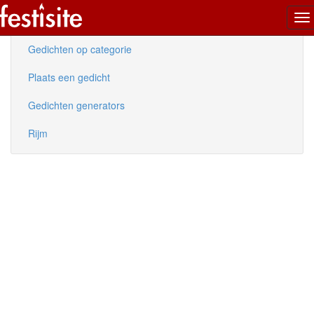
To
Nieuwe gedichten
na
Gedichten op categorie
Plaats een gedicht
Gedichten generators
Rijm