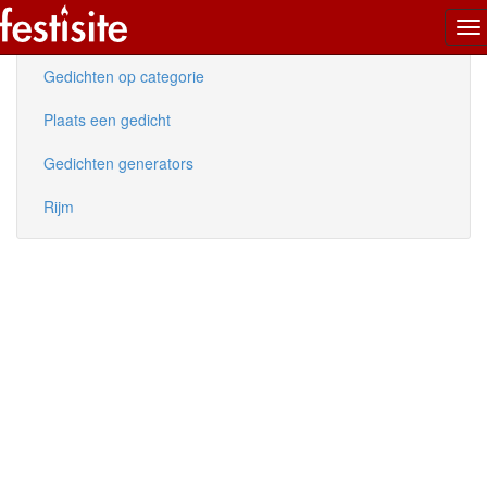
To
Nieuwe gedichten
na
Gedichten op categorie
Plaats een gedicht
Gedichten generators
Rijm