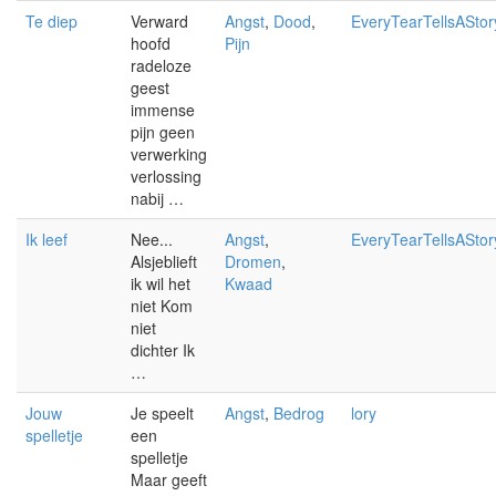
Te diep
Verward
Angst
,
Dood
,
EveryTearTellsAStor
hoofd
Pijn
radeloze
geest
immense
pijn geen
verwerking
verlossing
nabij …
Ik leef
Nee...
Angst
,
EveryTearTellsAStor
Alsjeblieft
Dromen
,
ik wil het
Kwaad
niet Kom
niet
dichter Ik
…
Jouw
Je speelt
Angst
,
Bedrog
lory
spelletje
een
spelletje
Maar geeft