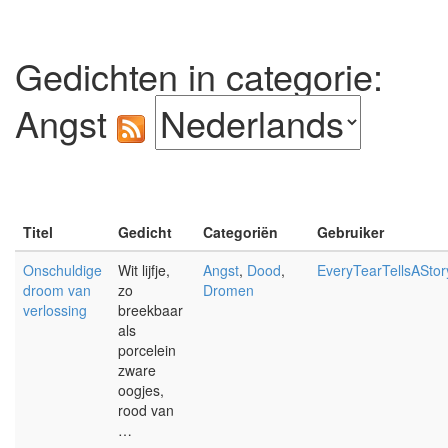
Gedichten in categorie:
Angst
Titel
Gedicht
Categoriën
Gebruiker
Onschuldige
Wit lijfje,
Angst
,
Dood
,
EveryTearTellsAStor
droom van
zo
Dromen
verlossing
breekbaar
als
porcelein
zware
oogjes,
rood van
…