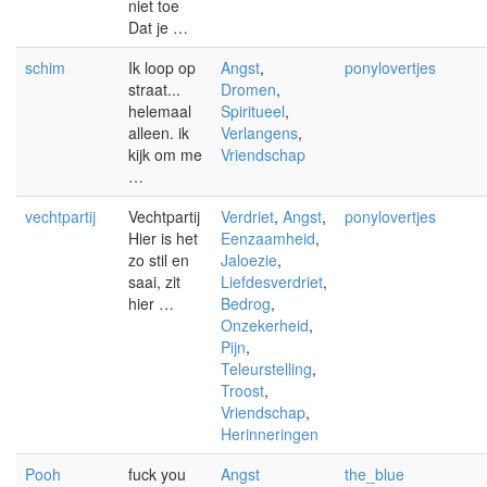
niet toe
Dat je …
schim
Ik loop op
Angst
,
ponylovertjes
straat...
Dromen
,
helemaal
Spiritueel
,
alleen. ik
Verlangens
,
kijk om me
Vriendschap
…
vechtpartij
Vechtpartij
Verdriet
,
Angst
,
ponylovertjes
Hier is het
Eenzaamheid
,
zo stil en
Jaloezie
,
saai, zit
Liefdesverdriet
,
hier …
Bedrog
,
Onzekerheid
,
Pijn
,
Teleurstelling
,
Troost
,
Vriendschap
,
Herinneringen
Pooh
fuck you
Angst
the_blue