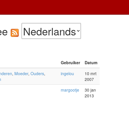
wee
Gebruiker
Datum
nderen
,
Moeder
,
Ouders
,
ingelou
10 mrt
n
2007
margootje
30 jan
2013