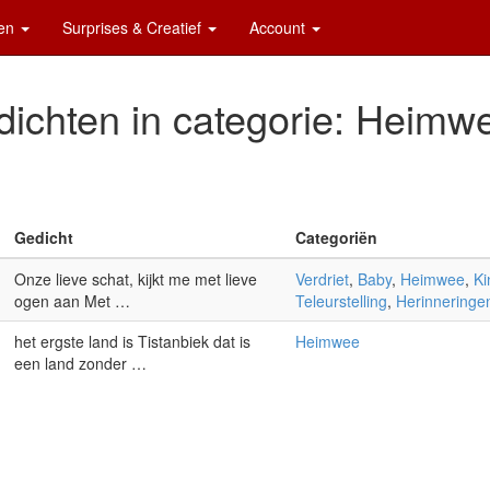
ten
Surprises & Creatief
Account
ichten in categorie: Heim
Gedicht
Categoriën
Onze lieve schat, kijkt me met lieve
Verdriet
,
Baby
,
Heimwee
,
Ki
ogen aan Met …
Teleurstelling
,
Herinneringe
het ergste land is Tistanbiek dat is
Heimwee
een land zonder …