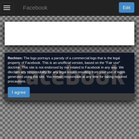
Facebook
Edit
Logo
Geld
7-Eleven
Rechten:
The logo portrays a parody of a commercial logo that is the legal
property of Facebook. This is an unofficial version, based on the "Fair use"
doctrine. This site is not endorsed by nor related to Facebook in any way. We
Kaartenspel
Budweiser
disclaim any responsibility for any legal issues resulting from your use of logos
generated using this site. You remain responsible at any time for taking required
precautions.
I agree
Logo
Burger King
Profile Pictures
Bengals