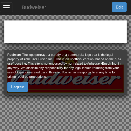
Budweiser
Edit
Logo
Geld
7-Eleven
Rechten:
The logo portrays a parody of a commercial logo that is the legal
property of Anheuser-Busch Inc.. This is an unofficial version, based on the "Fair
use" doctrine. This site is not endorsed by nor related to Anheuser-Busch Inc. in
Kaartenspel
Budweiser
any way. We disclaim any responsibility for any legal issues resulting from your
use of logos generated using this site. You remain responsible at any time for
taking required precautions.
I agree
Logo
Burger King
Profile Pictures
Bengals