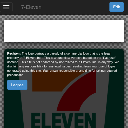
7-Eleven
Edit
Logo
Geld
7-Eleven
Rechten:
The logo portrays a parody of a commercial logo that is the legal
property of 7-Eleven, Inc.. This is an unofficial version, based on the "Fair use"
doctrine. This site is not endorsed by nor related to 7-Eleven, Inc. in any way. We
Kaartenspel
Budweiser
disclaim any responsibility for any legal issues resulting from your use of logos
generated using this site. You remain responsible at any time for taking required
precautions.
I agree
Logo
Burger King
Profile Pictures
Bengals