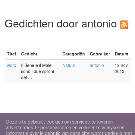
Gedichten door antonio
Titel
Gedicht
Categoriën
Gebruiker
Datum
word
Il Bene e il Male
Natuur
antonio
12 nov
sono i due sproni
2013
del …
Deze site gebruikt cookies om services te leveren,
advertenties te personaliseren en verkeer te analyseren.
Informatie over je gebruik van deze site wordt gedeeld met