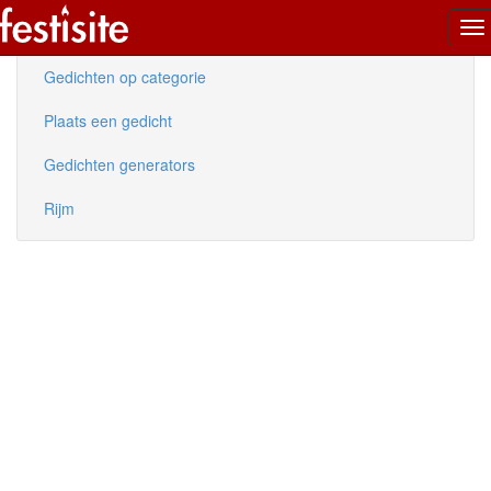
To
Nieuwe gedichten
na
Gedichten op categorie
Plaats een gedicht
Gedichten generators
Rijm