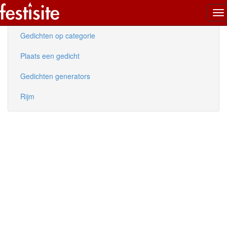
To
Nieuwe gedichten
na
Gedichten op categorie
Plaats een gedicht
Gedichten generators
Rijm