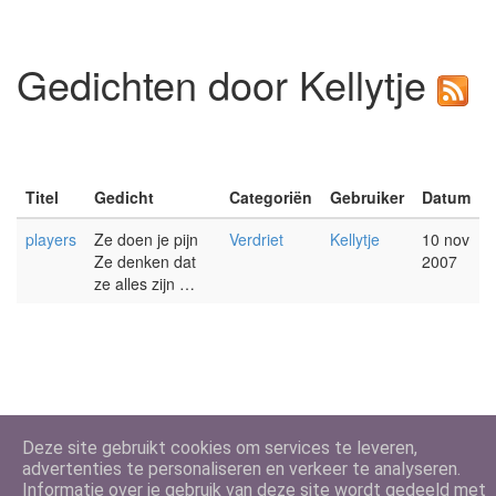
Gedichten door Kellytje
Titel
Gedicht
Categoriën
Gebruiker
Datum
players
Ze doen je pijn
Verdriet
Kellytje
10 nov
Ze denken dat
2007
ze alles zijn …
Deze site gebruikt cookies om services te leveren,
advertenties te personaliseren en verkeer te analyseren.
Informatie over je gebruik van deze site wordt gedeeld met