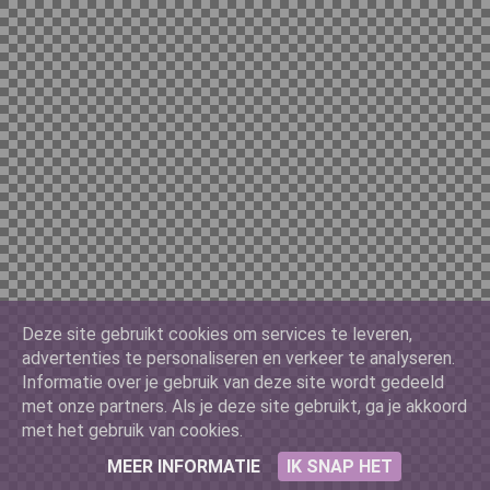
Chilian 10000
China Yuan 100
Cuban 3
Deze site gebruikt cookies om services te leveren,
Denmark 500
advertenties te personaliseren en verkeer te analyseren.
Informatie over je gebruik van deze site wordt gedeeld
met onze partners. Als je deze site gebruikt, ga je akkoord
met het gebruik van cookies.
France 10
MEER INFORMATIE
IK SNAP HET