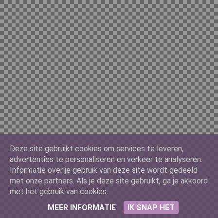
Chilian 10000
China Yuan 100
Cuban 3
Deze site gebruikt cookies om services te leveren,
Denmark 500
advertenties te personaliseren en verkeer te analyseren.
Informatie over je gebruik van deze site wordt gedeeld
met onze partners. Als je deze site gebruikt, ga je akkoord
met het gebruik van cookies.
France 10
MEER INFORMATIE
IK SNAP HET