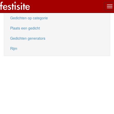
To
Nieuwe gedichten
na
Gedichten op categorie
Plaats een gedicht
Gedichten generators
Rijm