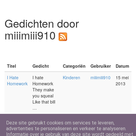
Gedichten door
miiimiii910
Titel
Gedicht
Categoriën
Gebruiker
Datum
I Hate
I hate
Kinderen
miiimiii910
15 mei
Homework
Homework
2013
They make
you squeal
Like that bill
…
Deze site gebruikt cookies om services te leveren,
advertenties te personaliseren en verkeer te analyseren.
Informatie over je gebruik van deze site wordt gedeeld met