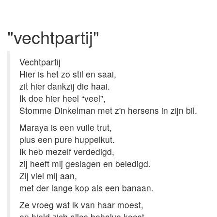
"vechtpartij"
Vechtpartij
Hier is het zo stil en saai,
zit hier dankzij die haai.
Ik doe hier heel “veel”,
Stomme Dinkelman met z'n hersens in zijn bil.
Maraya is een vuile trut,
plus een pure huppelkut.
Ik heb mezelf verdedigd,
zij heeft mij geslagen en beledigd.
Zij viel mij aan,
met der lange kop als een banaan.
Ze vroeg wat ik van haar moest,
en hield zich alles behalve koest.