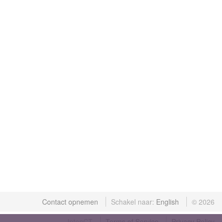
Contact opnemen
Schakel naar:
©
2026
IntenCT
Terms of Service
Privacy Policy