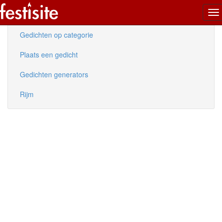
To
Nieuwe gedichten
na
Gedichten op categorie
Plaats een gedicht
Gedichten generators
Rijm