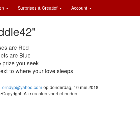
ten
Surprises & Creatief
Account
ddle42"
es are Red
lets are Blue
 prize you seek
next to where your love sleeps
orndyp@yahoo.com
op donderdag, 10 mei 2018
:
Copyright, Alle rechten voorbehouden