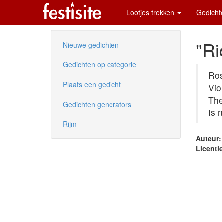
Lootjes trekken
Gedich
"Ri
Nieuwe gedichten
Gedichten op categorie
Ros
Plaats een gedicht
Vio
The
Gedichten generators
Is 
Rijm
Auteur:
Licentie