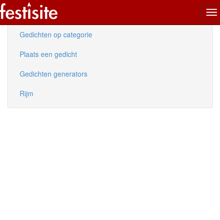
To
Nieuwe gedichten
na
Gedichten op categorie
Plaats een gedicht
Gedichten generators
Rijm