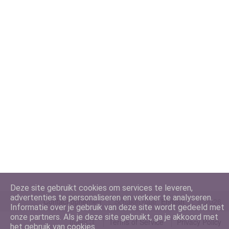
Deze site gebruikt cookies om services te leveren,
advertenties te personaliseren en verkeer te analyseren.
Contact opnemen
Schakel naar:
©
2026
Informatie over je gebruik van deze site wordt gedeeld met
onze partners. Als je deze site gebruikt, ga je akkoord met
IntenCT
Terms of Service
Privacy Policy
het gebruik van cookies.