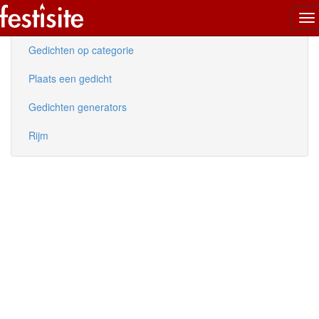
To
Nieuwe gedichten
na
Gedichten op categorie
Plaats een gedicht
Gedichten generators
Rijm