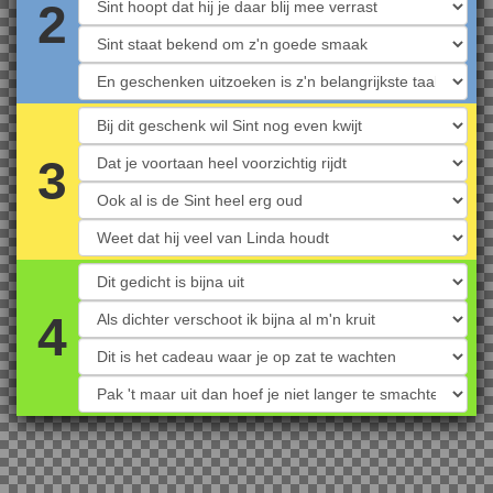
2
Animated GIFs
3
Posters
Documents
4
Traffic Signs
Gedichten