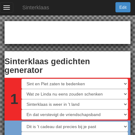
Sinterklaas
Edit
Gedichten
Geld
Liefdesgedicht
Sinterklaas gedichten
Kaartenspel
generator
Sinterklaas
1
Logo
Profile Pictures