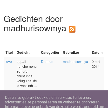
Gedichten door
madhurisowmya
Titel
Gedicht
Categoriën
Gebruiker
Datum
love
eppati
Dromen
madhurisowmya
2 mrt
nuncho nenu
2014
edhuru
chustunna
velugu na life
lo vachindi …
Deze site gebruikt cookies om services te leveren,
advertenties te personaliseren en verkeer te analyseren.
Informatie over je gebruik van deze site wordt gedeeld met