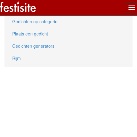
To
Nieuwe gedichten
na
Gedichten op categorie
Plaats een gedicht
Gedichten generators
Rijm