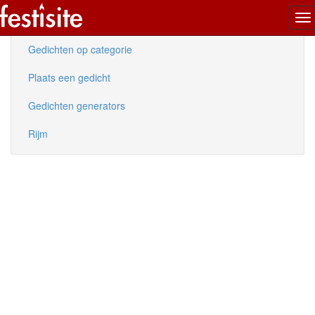
To
Nieuwe gedichten
na
Gedichten op categorie
Plaats een gedicht
Gedichten generators
Rijm