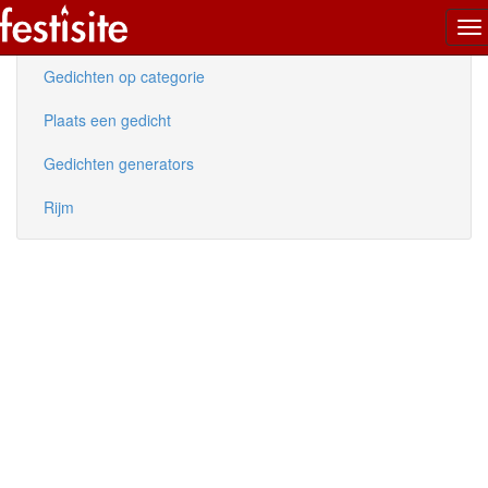
To
Nieuwe gedichten
na
Gedichten op categorie
Plaats een gedicht
Gedichten generators
Rijm