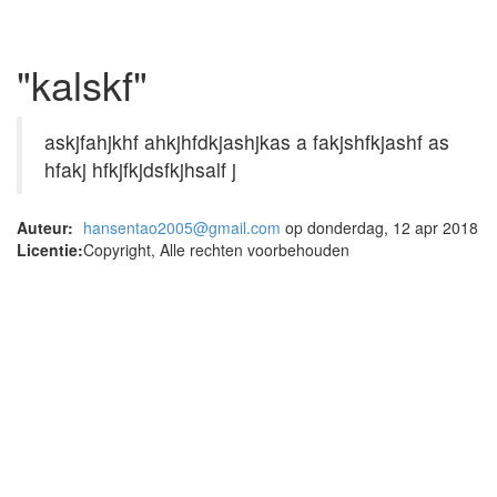
"kalskf"
askjfahjkhf ahkjhfdkjashjkas a fakjshfkjashf as
hfakj hfkjfkjdsfkjhsalf j
Auteur:
hansentao2005@gmail.com
op donderdag, 12 apr 2018
Licentie:
Copyright, Alle rechten voorbehouden