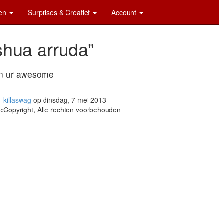
ten
Surprises & Creatief
Account
shua arruda"
n ur awesome
killaswag
op dinsdag, 7 mei 2013
:
Copyright, Alle rechten voorbehouden