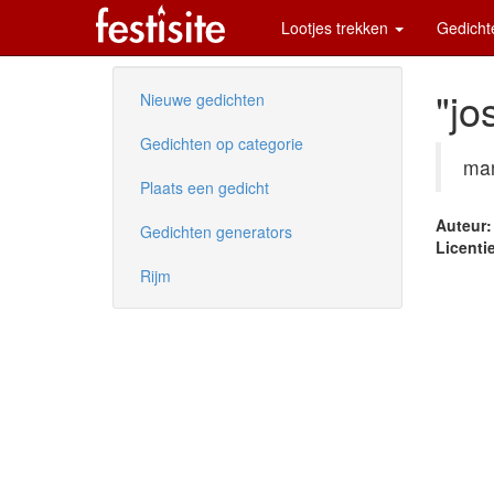
Lootjes trekken
Gedich
"jo
Nieuwe gedichten
Gedichten op categorie
ma
Plaats een gedicht
Auteur:
Gedichten generators
Licentie
Rijm