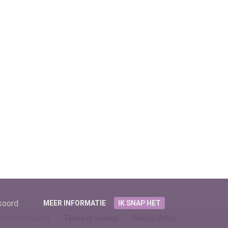
kkoord
MEER INFORMATIE
IK SNAP HET
©
2026
IntenCT
Terms of Service
Privacy Policy