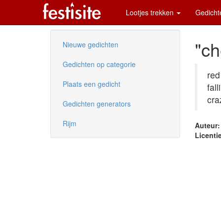
Lootjes trekken
Gedich
"ch
Nieuwe gedichten
Gedichten op categorie
red
Plaats een gedicht
fal
cra
Gedichten generators
Rijm
Auteur:
Licentie