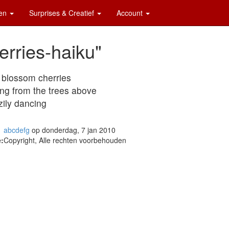
ten
Surprises & Creatief
Account
erries-haiku"
 blossom cherries
ling from the trees above
zily dancing
abcdefg
op donderdag, 7 jan 2010
:
Copyright, Alle rechten voorbehouden