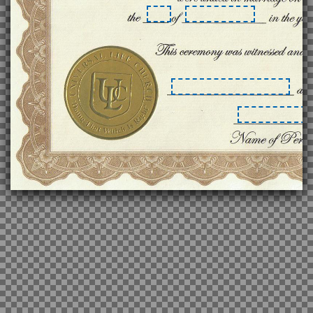
Animated GIFs
Ticket
Posters
United Kingdom
Documents
Traffic Signs
Gedichten