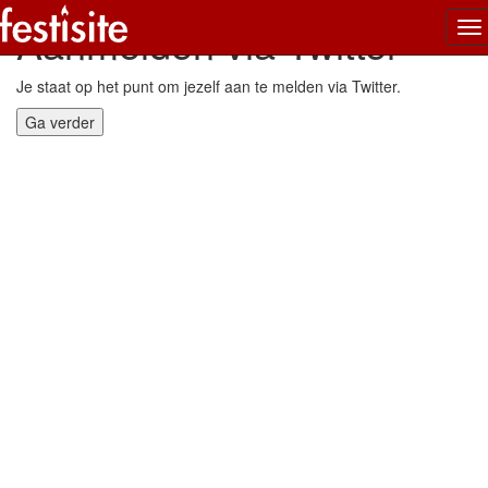
Aanmelden via Twitter
To
na
Je staat op het punt om jezelf aan te melden via Twitter.
Ga verder